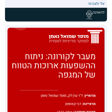
עלי זלצברגר
להאזנה