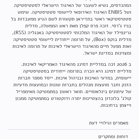
המהנדסים, נשיא לשעבר של האיגוד הישראלי לסטטיסטיקה
ושל ENBIS האיגוד האירופאי ליישומי סטטיסטיקה. שימש
סטטיסטיקאי ראשי בתדיראן תקשורת לשם הגיע ממעבדות בל
בניו ג'רסי. זוכה פרס קפלן מאת ראש הממשלה, מדלית
גרינפילד של האיגוד המלכותי לסטטיסטיקה באנגליה (RSS),
מדלית בוקס (Box), על תרומה ייחודית ליישומי סטטיסטיקה
ואות מפעל חיים מהאיגוד הישראלי לאיכות על תרומה לאיכות
ומצוינות במדינת ישראל.
ב 2026 זכה במדליית דמינג מהאיגוד האמריקאי לאיכות.
מדליית דמינג היא הכרה בתרומה ייחודית בסטטיסטיקה
יישומית, במדעי האיכות ובניהול איכות. ייסד מספר חברות
הזנק וחבר מועצות מנהלים בחברות שונות ובמועצות מדעיות
של עיתונים בינלאומיים. תואר ראשון במתמטיקה מאימפריל
קולג' בלונדון בהצטיינות יתרה ודוקטורט במתמטיקה ממכון
וייצמן ברחובות.
מאמרים וגילויי דעת
דוחות ומחקרים