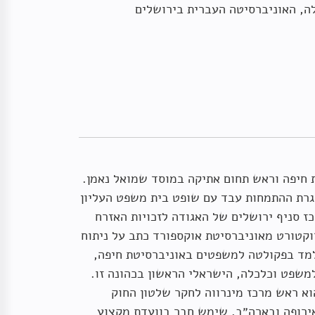
ה, האוניברסיטה העברית בירושלים
ת חיפה וראש תחום אתיקה במוסד שמואל נאמן.
גרת ההתמחות עבד עם שופט בית משפט העליון
כז סניף ירושלים של האגודה לזכויות האזרח
וקטורט מאוניברסיטת אוקספורד כתב על ניתוח
דילמת השימוש
של דוקטרינת הפרדת הרשויות ועצמאות שיפוטית. מאז 1993 מלמד בפקולטה למשפטים באוניברסיטת חיפה,
תית חיונית בזמן
ת במבחן המציאות
נושא דילמת השימוש
א האיגוד האירופי למשפט וכלכלה, הישראלי הראשון בכהונה זו.
ה ואחריות במחקר
הוא ראש מרכז מינרווה לחקר שלטון החוק
ה ואחריות במחקר
ס מוסד שמואל נאמן
ל
אירופה ובארה״ב. שימש חבר בוועדת מקצוע