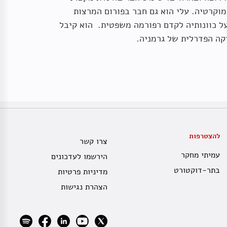
ל
ן
וקרטיה. עלי הוא גם חבר בפורום המרצות
רדמן,
רינת קליין
 כוונותיה לקדם רפורמה משפטית. הוא קיבל
רדמן,
רינת קליין
קה הפדרלית של גרמניה
.
להצטרפות
ישראל ב 2030, דמוקרטיה
צרו קשר
עמיתי מחקר
הירשמו לעדכונים
קרטיה פופוליסטית או
בתר-דוקטורט
מדיניות פרטיות
כום 'שולחן עגול'
הצהרת נגישות
לי זלצברגר
,
שלמה מי-טל
, עדו ערב,