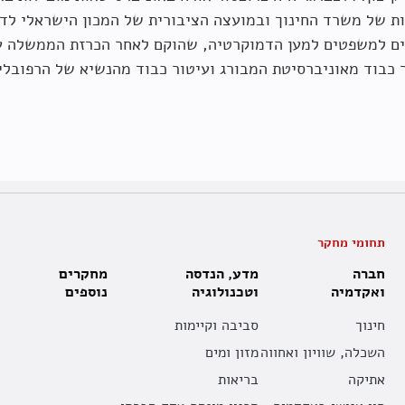
ופיתוח בישרא
עלי זלצברגר
עלי זלצברגר
,
רינת קליי
ת של משרד החינוך ובמועצה הציבורית של המכון הישראלי לדמ
עלי זלצברגר
, אביגיל פ
ם למשפטים למען הדמוקרטיה, שהוקם לאחר הכרזת הממשלה על
עלי זלצברגר
, אביגיל פ
 כבוד מאוניברסיטת המבורג ועיטור כבוד מהנשיא של הרפובלי
פברואר 2024
תחומי מחקר
חברה
מדע, הנדסה
מחקרים
ליברלית, דמו
ואקדמיה
וטכנולוגיה
נוספים
אוטוקרטיה? סי
חינוך
סביבה וקיימות
השכלה, שוויון ואחווה
מזון ומים
איתן אדרס
,
ראובן גל
,
ע
אתיקה
בריאות
אושרת כץ-שחם