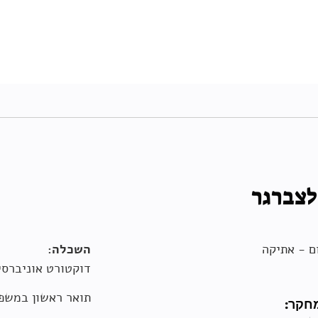
לצברגר
ם - אתיקה
השכלה:
דוקטורט אוניברסי
תואר ראשון במשפטים (LLB), האוניברסיטה הע
חקר: