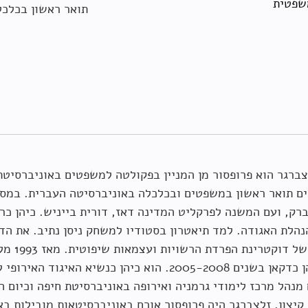
שפטית
תואר ראשון בכלכל
צברגר הוא פרופסור מן המניין בפקולטה למשפטים באוניברסיט
ים תואר ראשון במשפטים ובכלכלה באוניברסיטה העברית. במס
ברק, ועם המשנה לפרקליט המדינה דאז, דורית בייניש. כיהן כר
נהלת האגודה. למד תיאטרון בסטודיו למשחק ניסן נתיב. את הד
מרץ 2025
ינואר 1970
דצמבר 2025
פאנל בנושא 
כלכלי 
דמוקרטיה כתש
אתיקה אקדמי
סיכום פאנל ב
בה כיהן כדקאן בשנים 2005-2008. הוא כיהן כנשי
הכפול: אתיק
 מנהל מרכז לימודי גרמניה ואירופה באוניברסיטת חיפה וכיום 
מלחמה
הכפול: אתיק
– תובנות מכנ
ופיתוח בישרא
קיצון. זלצברגר היה פרופסור אורח באוניברסיטאות מובילות ב