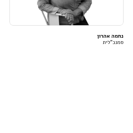
נחמה אהרון
סמנכ"לית