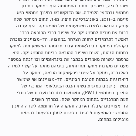
וטכנולוגיה, בטכניון. תחום התמחותה הוא במחקר בחינוך
מתמטי ובמדעי הלמידה. את הדוקטורט בחינוך מתמטי היא
סיימה ב-2011, באוניברסיטת חיפה. מאז, תחום המחקר שלה
עוסק בהוראה ולמידה משמעותית של מתמטיקה. היא עבדה
רבות עם מורים למתמטיקה על שיפור דרכי ההוראה בכדי
לאפשר לתלמידים לחוות הצלחה במקצוע. הד-מצויינים מוכרת
בקהילת המחקר הבינלאומית עבור תרומתה המשמעותית למחקר
בתחום הזהות, השיח ושיפור ההוראה בכיתת המתמטיקה. היא
פרסמה עשרות מאמרים בכתבי עת בינלאומיים וכן זכתה במספר
מענקים מקרנות מחקר תחרותיות, ביניהם מחקר על קשיי למידה
באלגברה, מחקר על שינוי פרקטיקות הוראה, ומחקר על
דיאלוגיות בכתות חטיבת הביניים. הד-מצויינים אף שימשה
במשך 3 שנים כסגנית נשיא הכנס הבינלאומי המרכזי של
החינוך המתמטי (PME), ומשמשת כחברת מערכת של כתבי
העת המרכזיים בתחום המחקר שלה. במהלך השנים,
הד-מצויינים קיבלה הערכה והוקרה על תרומתה לשדה החינוך
המתמטי באמצעות פרסים והזמנות למתן הרצאות בכנסים
מובילים בתחום.