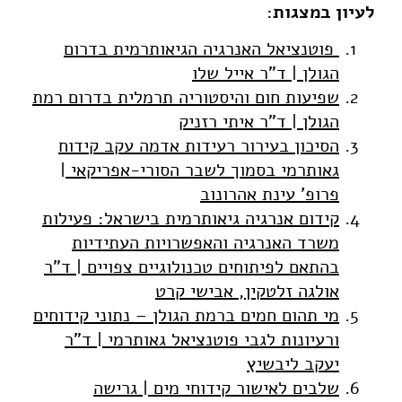
לעיון במצגות:
פוטנציאל האנרגיה הגיאותרמית בדרום
הגולן | ד"ר אייל שלו
שפיעות חום והיסטוריה תרמלית בדרום רמת
הגולן | ד"ר איתי רזניק
הסיכון בעירור רעידות אדמה עקב קידוח
גאותרמי בסמוך לשבר הסורי-אפריקאי |
פרופ' עינת אהרונוב
קידום אנרגיה גיאותרמית בישראל: פעילות
משרד האנרגיה והאפשרויות העתידיות
בהתאם לפיתוחים טכנולוגיים צפויים | ד"ר
אולגה זלטקין, אבישי קרט
מי תהום חמים ברמת הגולן – נתוני קידוחים
ורעיונות לגבי פוטנציאל גאותרמי | ד"ר
יעקב ליבשיץ
שלבים לאישור קידוחי מים | גרישה