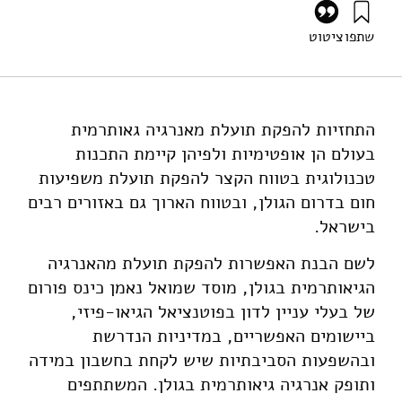
שתפו
ציטוט
רביב, א׳, ואילון, א׳ (2025). אנרגיה גיאותרמית – פורום בנושא
יישום אפשרי בגולן. מוסד שמואל נאמן.
https://doi.org/10.82514/geothermal-energy-the-
application-potential-at-the-golan-heights
התחזיות להפקת תועלת מאנרגיה גאותרמית
בעולם הן אופטימיות ולפיהן קיימת התכנות
טכנולוגית בטווח הקצר להפקת תועלת משפיעות
חום בדרום הגולן, ובטווח הארוך גם באזורים רבים
בישראל.
לשם הבנת האפשרות להפקת תועלת מהאנרגיה
הגיאותרמית בגולן, מוסד שמואל נאמן כינס פורום
של בעלי עניין לדון בפוטנציאל הגיאו-פיזי,
ביישומים האפשריים, במדיניות הנדרשת
ובהשפעות הסביבתיות שיש לקחת בחשבון במידה
ותופק אנרגיה גיאותרמית בגולן. המשתתפים