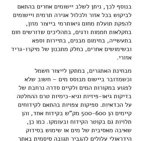
בנוסף לכך, ניתן לשלב יישומים אחרים בהתאם
לביקוש בכל אזור ולכלול אגירה תרמית ויישומים
להפקת תועלת מחום גיאותרמי בייצור מזון,
בחקלאות חממות ודגים, בתהליכים שדורשים חום
בתעשייה, בחימום מבנים, בתיירות וספא
ובשימושים אחרים, כחלק מתכנון של מיקרו-גריד
אזורי.
מבחינת האתגרים, במתקן לייצור חשמל
וכשמדובר ביישום מבוסס מים – חשוב שלא
לפגוע במקורות המים ולקיים סדרה נרחבת של
בדיקות גיאו-פיזיות וגיא-כימיות טרם ההחלטה
על הכדאיות. ספיקות צפויות בהתאם לקידוחים
קיימים הן 500-600 מק"ש בקידוח אחד, והן
תלויות גם בקוטר הקידוח ובעומקו. כמו כן,
שאיבה מאסיבית של מים או שימוש בסידוק
הידראולי עלולים להגביר תגובה סיסמית באתר