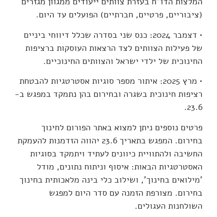
המלצות הדו"ח בעזרת צוותים ייעודים ממגוון מגזרים
(ציבוריים, פרטיים, חברתיים) הפועלים עד היום.
• דצמבר 2024: כנס שני בסדרה שכלל דיווחי ביניים
של פעילות הצוותים לצד הרצאות העוסקות ברציפות
החינוכית של ילדי ישראל והצוותים החינוכיים.
• מרץ 2025: איתור מספר סוגיות אסטרטגיות להבטחת
רציפות חינוכית בשגרה ובחירום בהן נתמקד במפגש ב-
23.6.
פרטים נוספים ניתן למצוא באתר הפורום לחינוך
בחירום. המפגש בתאריך 23.6 יהווה הזדמנות להעמקת
החשיבה ולהתוויית כיוונים לעתיד ויתמקד בסוגיות
האסטרטגיות הבאות: איסוף וניתוח נתונים, מודל
'מילואים בחינוך', ושילוב כלי בינה מלאכותית בחינוך
בחירום. מצורפת הזמנה עם סדר היום למפגש
השולחנות העגולים.