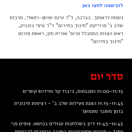
להרשמה לחצו כאן
.
נשמח לראותך. בברכה, ד"ר עינת שושן-רפאלי, מרכזת
שלב ב' פרוייקט "חינוך בחירום" ד"ר ציפי בוכניק,
ראש הצוות המתכלל פרופ' אורית חזן, ראשת פורום
"חינוך בחירום"
סדר יום
11:15–11:00 התכנסות, כיבוד קל וחידוש קשרים
11:45–11:15 הצגת פעילות שלב ב' – רציפות חינוכית
בזמן משבר מתמשך
12:45–11:45 דיון בשולחנות עגולים בנושא: צופים פני
עתיד – סוגיות אסטרטגיות בשגרה ובחירום להבטחת