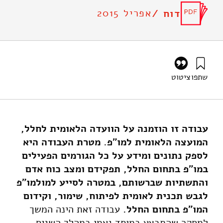
אפריל 2015
דוח /
שתפו
ציטוט
גץ, ד׳, בוכניק, צ׳, זלמנוביץ, ב׳, לביד, נ׳, וברזני, א׳ (2015).
פעילות מו"פ, תשתיות וכוח אדם בתחום החלל האזרחי בתעשייה,
באקדמיה ובמערכת החינוך בישראל. מוסד שמואל נאמן.
https://doi.org/10.82514/rd-infrastructures-hr-civil-
עבודה זו הוזמנה על הוועדה הלאומית לחלל,
space-sector-academy-industry-education-sys-il
המועצה הלאומית למו"פ. מטרת העבודה היא
לספק נתונים ומידע על כל הגורמים הפעילים
במו"פ בתחום החלל, תפקידם ומצב כוח אדם
והתשתיות שברשותם, במטרה לסייע למולמו"פ
לגבש תכנית לאומית לפיתוח, שימור, וקידום
המו"פ בתחום החלל.
עבודה זאת הינה המשך
למחקר שהתבצע במוסד נאמן במהלך השנים