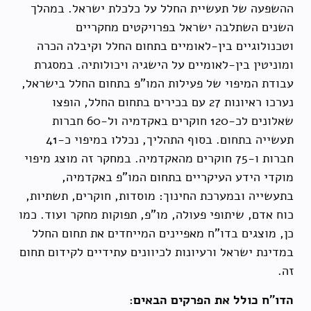
ההשפעה של תעשיית החלל על כלכלת ישראל. במהלך
השנים השתלבה ישראל בפרויקטים מחקריים
וטכנולוגיים בין-לאומיים בתחום החלל וקיבלה הכרה
ומוניטין בין-לאומיים על הישגיה ויכולותיה. במסגרת
עבודת המיפוי של פעילות המו"פ בתחום החלל בישראל,
נערכו ראיונות 27 עם בכירים בתחום החלל, הופצו
שאלונים לכ-120 חוקרים באקדמיה ול-60 חברות
תעשייה בתחום. בסוף התהליך, נכללו במיפוי כ-41
חברות ו-75 חוקרים מהאקדמיה. במחקר זה מוצג מיפוי
מוקדי הידע העיקריים בתחום המו"פ באקדמיה,
בתעשייה ובמערכת החינוך: מוסדות, חוקרים, תשתיות,
כוח אדם, שיתופי פעולה, מו"פ, תפוקות מחקר ועוד. כמו
כן, מוצגים בדו"ח מאפיינים המייחדים את תחום החלל
במדינת ישראל ורעיונות לכיוונים עתידיים לקידום תחום
זה.
הדו"ח כולל את הפרקים הבאים: