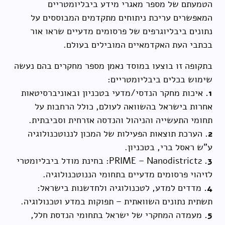
הטמעתם של מספר מאגרי מידע ביבליומטריים
המאפשרים עריכת ניתוחים מתקדמים המבוססים על
נתונים ביבליוגרפים של פרסומים מדעיים שראו אור
בכתבי העת האקדמאיים המובילים בעולם.
בתקופה זו בוצעו במוסד נאמן מספר מחקרים בהם נעשה
שימוש בכלים ביבליומטריים:
1.
איכות מחקר הנדסי/מדעי בטכניון ובאוניברסיטאות
אחרות בישראל בהשוואה לעולם, כולל הרחבות על
תחומי התעשייה והניהול והנדסה אזרחית וסביבתית.
2.
הערכת תוצאות הפעילות של המכון לננוטכנולוגיה
ע"ש ראסל ברי, בטכניון.
3.
PRIME – Nanodistrict2: בחינת מודל ביבליומטרי
לזיהוי פרסומים מדעיים בתחומי הננוטכנולוגיה.
4.
מדדים למדע, לטכנולוגיה ולחדשנות בישראל:
תשתית נתונים השוואתית – תפוקות במדע וטכנולוגיה.
5.
מעמדה המחקרי של ישראל בתחומי הנדסת חלל,