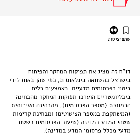
שתפו
ציטוט
גץ, ד׳, לביד, נ׳, אבן-זוהר, י׳, אייל, א׳, וברזני, א׳ (2013).
תפוקות מחקר ופיתוח בישראל: פרסומים מדעיים בהשוואה
בינלאומית, 2011-1990. מוסד שמואל נאמן.
https://doi.org/10.82514/outputs-israe-international-
דו"ח זה מציג את תפוקות המחקר והפיתוח
comparison-scientific-publications-1990-2011
בישראל בהשוואה בינלאומית, כפי שהן באות לידי
ביטוי בפרסומים מדעיים. באמצעות כלים
ביבליומטריים הוערכו תפוקות המחקר מהבחינה
הכמותית (מספר הפרסומים), מהבחינה האיכותית
(המשתקפת במספר הציטוטים) ומבחינת קדימות
שטחי המדע במדינה (שיעור הפרסומים בשטח
מדעי מכלל פרסומי המדע במדינה).