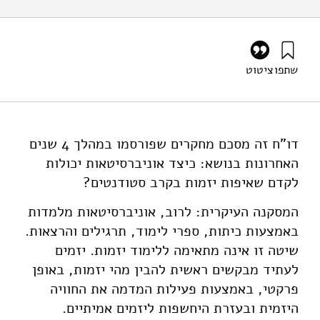
שתפו
ציטוט
מי-טל, ש׳, וברזני, א׳ (2019). האם אוניברסיטאות יכולות לקדם
שאיפות של סטודנטים להיות יזמים?. מוסד שמואל נאמן.
https://doi.org/10.82514/can-universities-foster-
students-intent-to-become-entrepreneurs
דו"ח זה מסכם מחקרים שפורסמו במהלך 4 שנים
האחרונות בנושא: כיצד אוניברסיטאות יכולות
לקדם שאיפות יזמות בקרב סטודנטים
?
המסקנה העיקרית: לרוב, אוניברסיטאות מלמדות
באמצעות כיתות, ספרי לימוד, תרגילים והרצאות.
שיטה זו אינה מתאימה ללימוד יזמות. יזמים
לעתיד מבקשים ראשית להבין מהי יזמות, באופן
פרקטי, באמצעות פעילות המדמה את החוויה
היזמית ובעזרת היחשפות ליזמים אמיתיים.