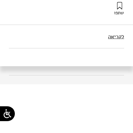
שתפו
קנת, ר׳ (2025). בינה מלאכותית בעולמות ההנדסה: תפקידים
ויישומים. מוסד שמואל נאמן.
לקריאה