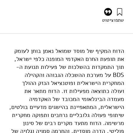
שתפו
ציטוט
גולני, ב׳, כרמי, ר׳, בוכניק, צ׳, ברזני, א׳, כץ-שחם, א׳, ותמיר, ג׳
(2025). החרם האקדמי על ישראל | דוח מצב ליוני 2025. מוסד
שמואל נאמן.
https://doi.org/10.82514/the-academic-boycott-of-israel-
הדוח המקיף של מוסד שמואל נאמן בוחן לעומק
final-report
את תופעת החרם האקדמי המופנה כלפי ישראל,
תוך התמקדות בהשלכות של פעילות תנועת ה-
BDS על מערכת ההשכלה הגבוהה והקהילה
המחקרית הישראלית ופוטנציאל הנזק ההולך
ועולה כתוצאה מפעילות זו. הדוח מתאר את
מעמדה הבינלאומי המכובד של האקדמיה
הישראלית, המתאפיינת בהישגים מדעיים בולטים,
שיתופי פעולה גלובליים נרחבים ותפוקה מחקרית
מרשימה. הדוח מתעד מקרים רבים של סינון
פוליטי, הדרה מוסדית, והחרמה סמויה וגלויה של