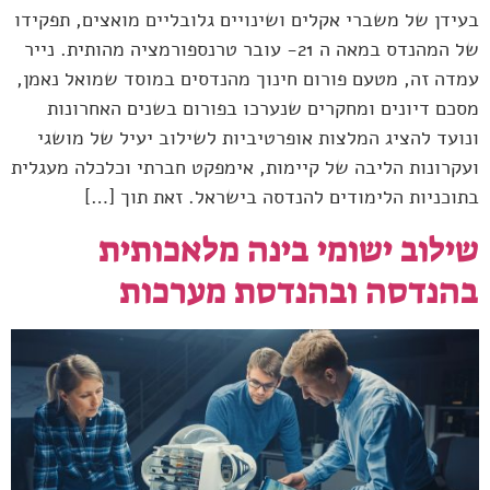
בעידן של משברי אקלים ושינויים גלובליים מואצים, תפקידו
של המהנדס במאה ה 21- עובר טרנספורמציה מהותית. נייר
עמדה זה, מטעם פורום חינוך מהנדסים במוסד שמואל נאמן,
מסכם דיונים ומחקרים שנערכו בפורום בשנים האחרונות
ונועד להציג המלצות אופרטיביות לשילוב יעיל של מושגי
ועקרונות הליבה של קיימות, אימפקט חברתי וכלכלה מעגלית
בתוכניות הלימודים להנדסה בישראל. זאת תוך […]
שילוב ישומי בינה מלאכותית
בהנדסה ובהנדסת מערכות