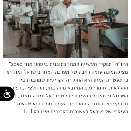
הדו"ח “תפקיד תעשיית המזון בתוכנית ביטחון מזון 2050”
מציג תמונת עומק רחבה של מערכת המזון בישראל ומדגיש
כי תעשיית המזון היא החולייה הקריטית שמחברת בין
החקלאות, חומרי גלם המיובאים והיבוא, הרגולציה, הפיתוח
הטכנולוגי והיכולת הציבורית לשמור על תזונה זמינה, בריאה
ובת קיימא. התובנה המרכזית העולה ממנו היא שהאתגר
העיקרי של ישראל בעשורים הקרובים אינו רק […]
הבא
←