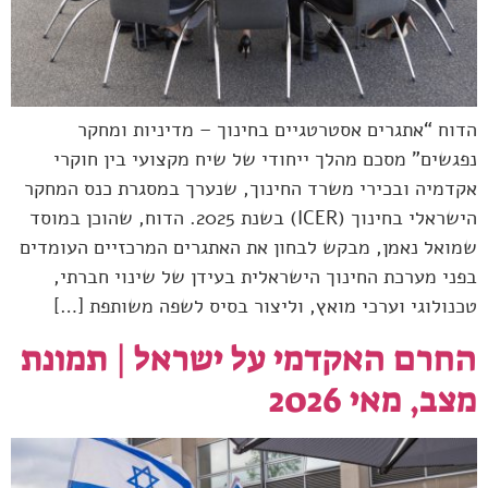
הדוח “אתגרים אסטרטגיים בחינוך – מדיניות ומחקר
נפגשים” מסכם מהלך ייחודי של שיח מקצועי בין חוקרי
אקדמיה ובכירי משרד החינוך, שנערך במסגרת כנס המחקר
הישראלי בחינוך (ICER) בשנת 2025. הדוח, שהוכן במוסד
שמואל נאמן, מבקש לבחון את האתגרים המרכזיים העומדים
בפני מערכת החינוך הישראלית בעידן של שינוי חברתי,
טכנולוגי וערכי מואץ, וליצור בסיס לשפה משותפת […]
החרם האקדמי על ישראל | תמונת
מצב, מאי 2026