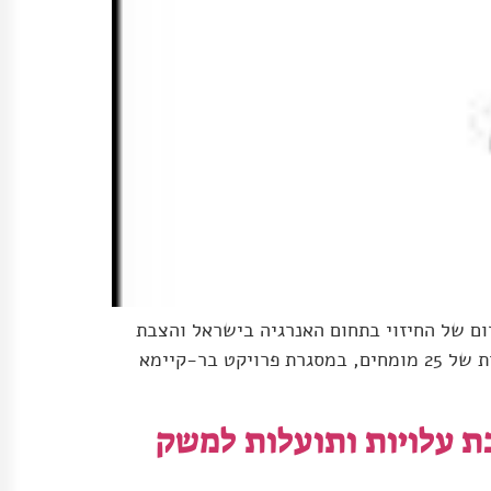
 של החיזוי בתחום האנרגיה בישראל והצבת
תכנית ראויה. הדו"ח שלהלן מבוסס בחלקו על שתי עבודות קודמות: האחת שהסתיימה ודווחה ב- 1999 על ידי צוות של 25 מומחים, במסגרת פרויקט בר-קיימא
ת עלויות ותועלות למשק