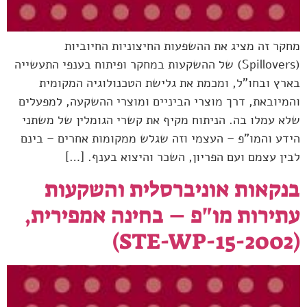
מחקר זה מציג את ההשפעות החיצוניות החיוביות
(Spillovers) של ההשקעות במחקר ופיתוח בענפי התעשייה
בארץ ובחו"ל, ומכמת את גלישת הטכנולוגיה המקומית
והמיובאת, דרך מוצרי הביניים ומוצרי ההשקעה, למפעלים
שלא עמלו בה. הניתוח מקיף את קשרי הגומלין של משתני
הידע והמו"פ – העצמי וזה שגלש ממקומות אחרים – בינם
לבין עצמם ועם הפריון, השכר והיצוא בענף. […]
בנקאות אוניברסלית והשקעות
עתירות מו"פ – בחינה אמפירית,
(STE-WP-15-2002)