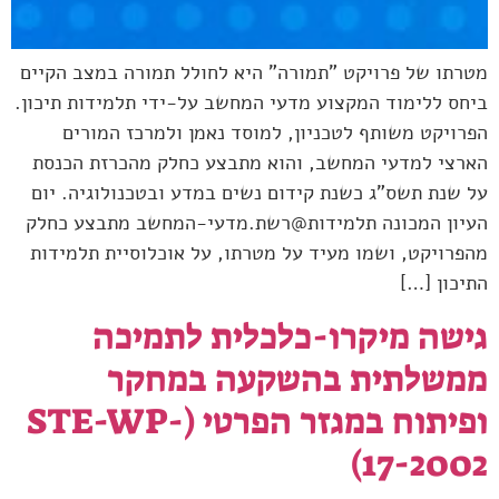
מטרתו של פרויקט "תמורה" היא לחולל תמורה במצב הקיים
ביחס ללימוד המקצוע מדעי המחשב על-ידי תלמידות תיכון.
הפרויקט משותף לטכניון, למוסד נאמן ולמרכז המורים
הארצי למדעי המחשב, והוא מתבצע כחלק מהכרזת הכנסת
על שנת תשס"ג כשנת קידום נשים במדע ובטכנולוגיה. יום
העיון המכונה תלמידות@רשת.מדעי-המחשב מתבצע כחלק
מהפרויקט, ושמו מעיד על מטרתו, על אוכלוסיית תלמידות
התיכון […]
גישה מיקרו-כלכלית לתמיכה
ממשלתית בהשקעה במחקר
ופיתוח במגזר הפרטי (STE-WP-
17-2002)