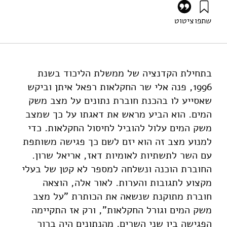
שתפו
ציטוט
זסלבסקי, ד׳ (2002). מתחת לקו האדום – על משבר המים
בישראל. מוסד שמואל נאמן.
https://doi.org/10.82514/beneath-red-line-on-the-
water-crisis-in-israel
בתחילת הקדנציה של ממשלת הליכוד בשנת
1996, פנה אלי שר החקלאות רפאל איתן וביקש
שאסייע לו בהכנת חוברת נתונים על מצב משק
המים. הוא הביע מראש את דאגתו על כך שמצב
משק המים עלול להוביל לחיסול החקלאות. כדי
למנוע מצב זה הוא יזם לשם כך פגישה משותפת
עם השר לתשתיות לאומיות דאז, אריאל שרון.
החוברת הוכנה ונשלחה למספר לא קטן של בעלי
מקצוע לתגובות והערות. לאור אלה, הוצאה
חוברת מתוקנת שנשאה את הכותרת "על מצב
משק המים וגורל החקלאות", ורק אז התקיימה
הפגישה בין שני השרים. מהנתונים היה ברור