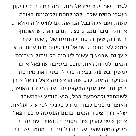
לגמרי שמדינת ישראל מתקדמת במהירות לריקון
מאגרי המים שלה, להמלחתם ולזיהומם בצורה
קשה, ועם אלה ככל הנראה, גם לחיסול החקלאות
או חלק ניכר ממנה. נציג המים דאז, שהשתתף
בישיבה, טען בניגוד לנתונים שלי, שעד שנת
2010 לא תחסר לישראל ולו טיפת מים אחת. הוא
טען גם שבמשך עשור לא היה כל גידול בצריכת
המים. למרות זאת, סוכם בישיבה שרפאל איתן
ימשיך בטיפול בבעיה כדי להבטיח את מערכת
הספקת המים. לפגישה הראשונה אצל רפאל איתן
זומן גם נציג אגף התקציבים דאז במשרד האוצר,
לשמחתי ולהפתעת הכל, הוא הודיע שבמשרד
האוצר מוכנים לבחון מודל כלכלי לסיוע לחקלאות
שלא דרך צינור המים. בתום הפגישה סיכם רפאל
איתן שיש להכין שני מסמכים: האחד עם נתוני
משק המים שאין עליהם כל ויכוח, ומסמך שני ובו