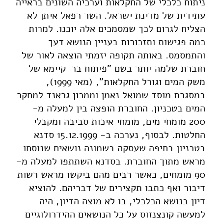
ניתוח כלכלי של החקלאות וערכיה השונים בראייה
עתידית של מדינת ישראל. השר רפאל איתן לא
הצליח לגרום לכך שמסמכים אלה יוכנו. למרות
כמה פגישות ותזכורות בעניין הנושא דעך
והתמסמס. באותה תקופה יזמתי הוצאה לאור של
חוברת שלמה יותר בשם "פיתוח בר-קיימא של
משק המים וגורל החקלאות", (מאי 1999),
במסגרת מוסד שמואל נאמן וממכון גראנד למחקר
המים בטכניון. החוברת הופצה בין למעלה מ-
200 מומחי מים, מומחי איכות סביבה ומקבלי
החלטות. לבסוף, נערכה ב- 15.12.1999 סדנא
בטכניון בחיפה שעסקה בשמונה נושאים שנוסחו
מראש מתוך החוברת. בסדנא השתתפו למעלה מ-
90 מומחים, כאשר רבים מהם ביקשו מראש רשות
דיבור ואף כתבו תקצירים של דבריהם. להוציא
דיון בנושא הכלכלי, בו לא מוצה הדיון, היה
למעשה קונצנזוס על כל הנושאים ההידרולוגיים