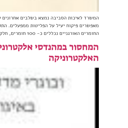
המשרד לאיכות הסביבה נמצא בשלבים אחרונים לק
מאפשרים פיקוח יעיל על הפליטות ממפעלים. התקנ
החומרים האורגניים נכללים כ- 100 חומרים, חלקם נדיפים (ומכונים VOC קיצור של Volatile […]
המחסור במהנדסי אלקטרוניק
האלקטרוניקה