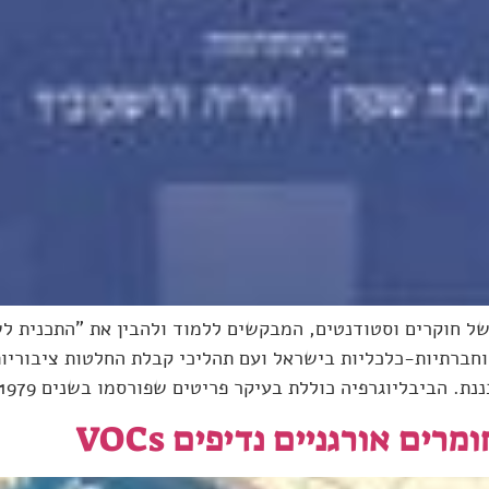
 של חוקרים וסטודנטים, המבקשים ללמוד ולהבין את "התכנית ל
וחברתיות-כלכליות בישראל ועם תהליכי קבלת החלטות ציבוריות-
יבליוגרפיה כוללת בעיקר פריטים שפורסמו בשנים 1979 עד […]
רים אורגניים נדיפים VOCs