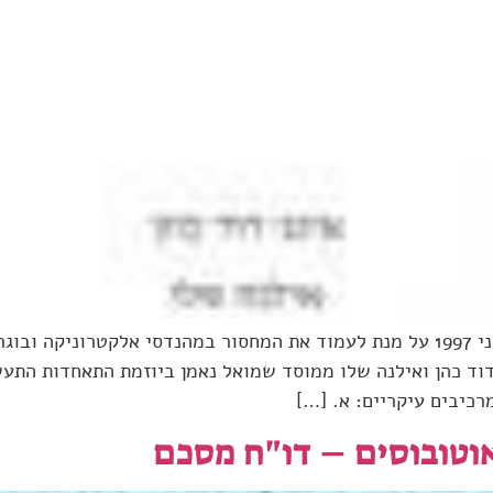
דו"ח זה מסכם סקר אשר נערך בחודשים ינואר-יוני 1997 על מנת לעמוד את המחסור במה
דוד כהן ואילנה שלו ממוסד שמואל נאמן ביוזמת התאחדות התע
כיבים עיקריים: א. […]
וטובוסים – דו"ח מסכם