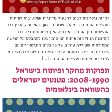
למרות ניסיונות רבים להפעיל מדיניות אפקטיבית לפיתוח
תעשיות הון סיכון במהלך שנות ה- 90, באירופה, עדין רוב
התעשיות הון הסיכון באירופה אינן מפותחות דיו. רוב
ניסיונות המדיניות פיתוח הון סיכון נטו להתבסס על הגישה
המסורתית שכוללת עירוב של כל כלים מוניטאריים עם
שינויים מבניים. במאמר זה אנו מציגים גישה אבולוציונית
למדיניות פיתוח תעשיית הון סיכון […]
תפוקות מחקר ופיתוח בישראל
2008-1990: פטנטים ישראלים
בהשוואה בינלאומית