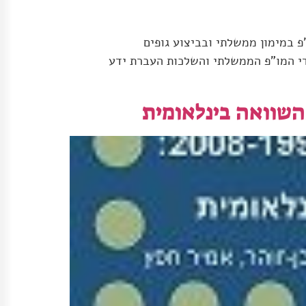
פ במימון ממשלתי ובביצוע גופים
עדי המו"פ הממשלתי והשלכות העברת ידע