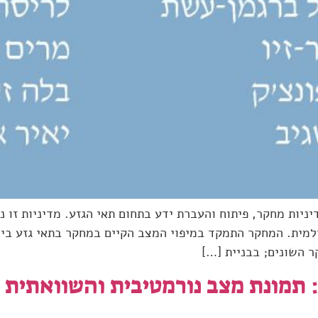
יות מחקר, פיתוח והעברת ידע בתחום תאי הגזע. מדיניות זו נ
מית. המחקר התמקד במיפוי המצב הקיים במחקר בתאי גזע ביש
ר השונים; בבניית […]
: תמונת מצב נורמטיבית והשוואתית