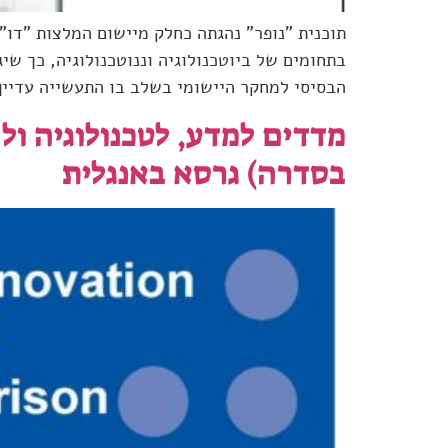
תוכנית "נופר" נהגתה כחלק מיישום המלצות "דו
בתחומים של ביוטכנולוגיה וננוטכנולוגיה, כך ש
הבסיסי למחקר היישומי בשלב בו התעשייה עדיין
מדדים למדע, לטכנולוגיה ו
בסדרה) גרסא באנגלית