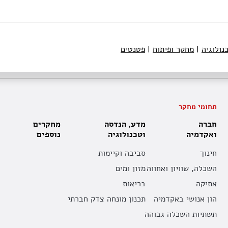
נולוגיה
|
מחקר ופיתוח
|
פטנטים
תחומי מחקר
חברה
מדע, הנדסה
מחקרים
ואקדמיה
וטכנולוגיה
נוספים
חינוך
סביבה וקיימות
השכלה, שוויון ואחווה
מזון ומים
אתיקה
בריאות
הון אנושי באקדמיה
תכנון מונחה צדק חברתי
תשתיות השכלה גבוהה