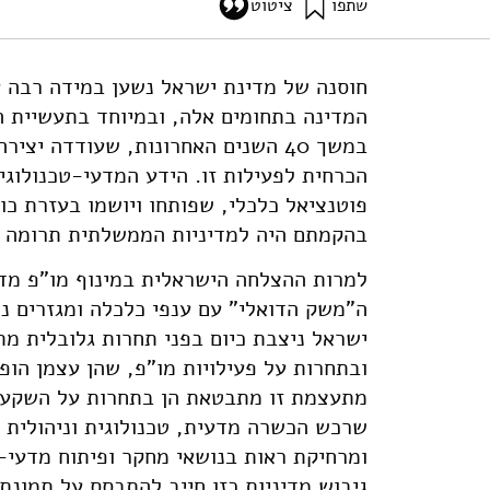
שתפו
ציטוט
גץ, ד׳, פלד, ד׳, אבן-זוהר, י׳, בוכניק, צ׳, פרנקל, ס׳, ושומאף, מ׳ (2007). מדדים למדע, לטכנולוגיה ולחדשנות בישראל: תשתית נתונים השוואתית (פרסום שני
ion-indicators-international-comparison-2edition
חוסנה של מדינת ישראל נשען במידה רבה על
המדינה בתחומים אלה, ובמיוחד בתעשיית ה
במשך 40 השנים האחרונות, שעודדה י
הכרחית לפעילות זו. הידע המדעי-טכנולוגי 
פוטנציאל כלכלי, שפותחו ויושמו בעזרת כוח 
בהקמתם היה למדיניות הממשלתית תרומה מ
למרות ההצלחה הישראלית במינוף מו"פ מדע
ה"משק הדואלי" עם ענפי כלכלה ומגזרים נר
ישראל ניצבת כיום בפני תחרות גלובלית מת
ובתחרות על פעילויות מו"פ, שהן עצמן הופכ
מתעצמת זו מתבטאת הן בתחרות על השקעות 
שרכש הכשרה מדעית, טכנולוגית וניהולית ב
ומרחיקת ראות בנושאי מחקר ופיתוח מדעי-
גיבוש מדיניות כזו חייב להתבסס על תמונת