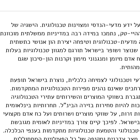
 בסדרה). מוסד שמואל נאמן.
https://doi.org/10.82514/science-technology-innovat
 ידע מדעי-הנדסי ומצוינות טכנולוגית. הישגיה של
היי-טק, נתמכו במידה רבה במדיניות ממשלתית מוכוונת
צירה מדעית-טכנולוגית וטיפחה יצירת הון אנושי כתשתית
שנוצר ושופר בישראל תורגם למגוון טכנולוגיות בעלות
אדם מיומן ומנגנוני מימון וקרנות הון-סיכון שגם
הותית.
י וטכנולוגי לצמיחה כלכלית, נוצרת בישראל תופעת
חבים שאינם נהנים מפירות הטכנולוגיות המתקדמות.
גברת בשווקי המוצרים והשירותים עתירי הטכנולוגיה
ות להיות סחירות בזירה הבינ"ל. תחרותיות בינלאומית
זרות, על שווקי מוצרים ושרותים ועל כח אדם מקצועי
ישראל. לפיכך קיים צורך במדיניות לאומית מגובשת
טכנולוגי והטמעת טכנולוגיות מתקדמות בענפי הכלכלה.
 מצב עדכנית ומקיפה של כל הפעילויות המתחוללות