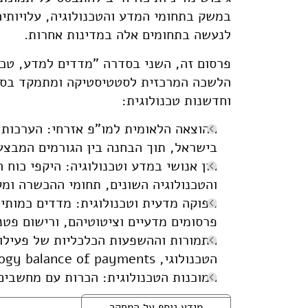
במשק בתחומי המדע והטכנולוגיה, עלויותי
לנעשה בתחומים אלה במדינות אחרות.
פרסום זה, השני בסדרה "מדדים למדע, טכנ
הלשכה המרכזית לסטטיסטיקה ומתמקד בסקי
וחדשנות טכנולוגית:
ההוצאה הלאומית למו"פ אזרחי: הערכות, 
בישראל, תוך הבחנה בין הגורמים המבצע
הון אנושי במדע וטכנולוגיה: היקפי כו
והטכנולוגיה השונים, תחומי ההכשרה ומקו
תפוקה מדעית וטכנולוגית: מדדים כמותיי
פרסומים מדעיים וציטוטיהם, ורישום פטנ
התמורות וההשפעות הכלכליות של פעילויו
הטכנולוגי, technology balance of payments.
המוכנות הטכנולוגית: הכרות עם מחשבים וטכנולוגיות ICT ונגישו
מידע נוסף על המחקר