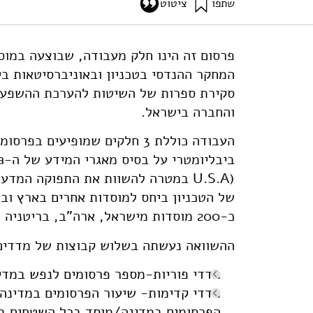
שתפו
ציטוט
גץ, ד׳, שומאף, מ׳, ושפסקי, ג׳ (2006). מעמדם של ישראל והטכניון בהשוואה למדינות ומוסדות נבחרים בעולם על פי מדדים ביבליומטריים. מוסד שמואל נאמ
using-bibliometrics-indices
פרסום זה הינו חלק מעבודה, שבוצעה במוס
המחקר ההנדסי בטכניון ובאוניברסיטאות בי
סקירת ספרות של השיטות להערכת ההשפעה
והחברה בישראל.
העבודה כוללת 3 חלקים שמופיעי
בי
U.S.A) במטרה להשוות את התפוקה המ
כ-200 מוסדות מישראל, ארה"ב, בריטניה וקנדה.
ההשוואה נעשתה בשלוש קבוצות של מדדים
מדדי פוריות-מספר פרסומים לנפש במדינ
מדדי קדימות- שיעור הפרסומים במדינה
הפרסומים במדינה/מוסד בכל השטחים ב