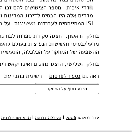
מדדי איכות- מספר הציטוטים להם זכו ה
מדדים אלה היו הבסיס לדירוג המדינות ו
ISI המתייחסים לעבודות מצטיינות, על מנת להציג תמונה מלאה על מעמדם של ישראל ומוסדותיה.
בחלק הראשון, הוצגה סקירת ספרות לבחינת
מדעי/בסיסי והשיטות הנפוצות בעולם להע
ההשפעה של המחקר על הכלכלה, התעשייה 
בחלק השלישי, הוצגו נתונים ואינדיקאטורים 
ראה גם
נספח לפרסום
– רשימת כתבי עת
מידע נוסף על המחקר
עוד בנושא:
2006
|
השכלה גבוהה
|
מדע וטכנולוגיה