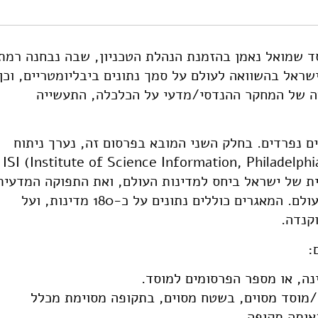
ן.
tus-israel-technion-research-comparison-to-countries-institutes-
ד שמואל נאמן בהזמנת הנהלת הטכניון, שבה נבחנה רמת
שראל בהשוואה לעולם על סמך נתונים ביבליומטריים, וכן
 של המחקר ההנדסי/מדעי על הכלכלה, התעשייה
ם בפרסומים נפרדים. בחלק השני המובא בפרסום זה, נערך ניתוח
בליומטרי על בסיס מאגרי המידע של ה-ISI (Institute of Science Information, Philadelphia
דעית של ישראל ביחס למדינות העולם, ואת התפוקה המדעית
של הטכניון ביחס למוסדות אחרים בארץ ובעולם. המאגרים כוללים נתונים על כ-180 מדינות, ועל
:
ה, או מספר הפרסומים למוסד.
/מוסד מסוים, בשטח מסוים, בתקופה מסוימת מכלל
אותה תקופה.