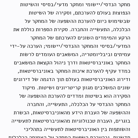
מחקר הנדסי/יישומי ומחקר מדעי/בסיסי והשיטות
הנפוצות בעולם להערכתם, וסקירה של השיטות
שבשימוש כיום להערכת ההשפעה של המחקר על
הכלכלה, התעשייה והחברה. סקירת הספרות כוללת את
הרקע והמימדים השונים להערכתם של המחקר
המדעי/בסיסי והמחקר ההנדסי/יישומי; הערכה על-ידי
עמיתים וביבליומטריה, המשאבים העומדים לרשות
המחקר באוניברסיטאות ודרך ניהול הקצאת המשאבים
כמדד עקיף להערכת איכות המחקר באוניברסיטאות,
ודירוג האוניברסיטאות בעולם תוך הדגמה של דירוגים
שונים המשלבים מגוון קריטריונים ושיטות. מיקוד
הסקירה הוא בשיטות ומדדים להערכת ההשפעה של
המחקר ההנדסי על הכלכלה, התעשייה, והחברה
וההשפעה של העברת הידע מהאוניברסיטאות, הכשרת
בוגרים, העברת טכנולוגיות מהאוניברסיטאות לתעשייה
והשותפות בין האוניברסיטאות לתעשייה בתהליכי
חדשנות, ובהערכת השפעת המחקר על הצמיחה הכלכלית