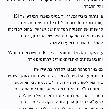
ועל החברה.
2.
ניתוח ביבליומטרי על בסיס מאגרי המידע של ISI
(Institute of Science Information), על מנת
להשוות את התפוקה המדעית של ישראל, ביחס למדינות
העולם, ואת התפוקה המדעית של הטכניון, ביחס
למוסדות אחרים בארץ ובעולם.
3.
מיקוד בשלושה תחומי ידע: ICT, ביוטכנולוגיה וחלל
והוצגו נתונים ואינדיקאטורים לתחומים אלה.
ממצאי המחקר קובצו לסדרה בת שלושה
פרסומים; כהשלמה למחקר זה, ביצע מוסד נאמן השוואה
בין הפקולטה לתעשייה וניהול בטכניון לבין פקולטת
דומות בחו"ל מבחינת רמת המחקר ופוריות החוקרים.
המרכיב ההנדסי בתוכניות ובתארים של הפקולטה
לתענ"ה בטכניון הופך אותה לפקולטה ייחודית ואין
פקולטה אחרת הדומה לה בדיוק, לכן נדרשה בחינה