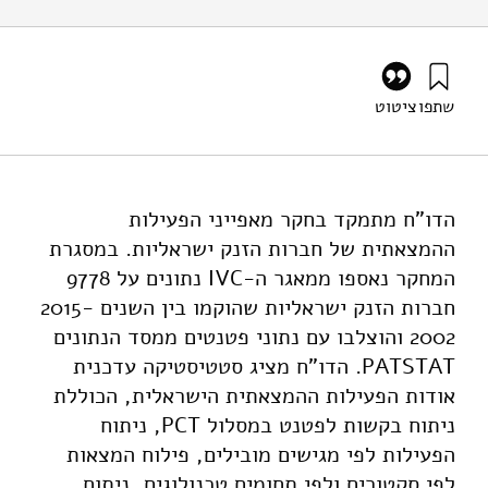
שתפו
ציטוט
לק, ע׳, גץ, ד׳, וזטקובצקי, א׳ (2019). תפוקות מחקר ופיתוח
בישראל – מאפייני פעילות המצאתית של חברות הזנק. מוסד
שמואל נאמן.
https://doi.org/10.82514/rd-outputs-in-israel-inventive-
הדו"ח מתמקד בחקר מאפייני הפעילות
characteristics-of-start-ups
ההמצאתית של חברות הזנק ישראליות. במסגרת
המחקר נאספו ממאגר ה-IVC נתונים על 9778
חברות הזנק ישראליות שהוקמו בין השנים 2015-
2002 והוצלבו עם נתוני פטנטים ממסד הנתונים
PATSTAT. הדו"ח מציג סטטיסטיקה עדכנית
אודות הפעילות ההמצאתית הישראלית, הכוללת
ניתוח בקשות לפטנט במסלול PCT, ניתוח
הפעילות לפי מגישים מובילים, פילוח המצאות
לפי סקטורים ולפי תחומים טכנולוגים, ניתוח