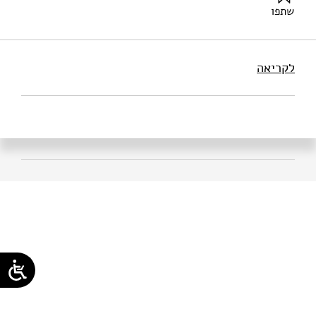
שתפו
זוננשיין, א׳ (2026). הנדסת איכות – עקרונות, מגמות ויישומים.
מוסד שמואל נאמן.
לקריאה