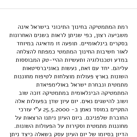
(2000). טיפוח מחוננות מתמטית. מוסד שמואל נאמן.
https://doi.org/10.82514/promoting-gifted-
mathematicians
רמת המתמטיקה בחינוך התיכוני בישראל אינה
משביעה רצון, כפי שניתן לראות בשנים האחרונות
בסקרים בינלאומיים. תופעה זו מדאיגה במיוחד
לאור חשיבות החינוך המתמטי כמפתח להצלחה
במדע וטכנולוגיה ותעשיות ההיי-טק המבוססות
עליהם. יחד עם זאת, נעשות באוניברסיטאות
השונות בארץ פעולות מוצלחות לטיפוח מחוננות
מתמטית ונבחרת ישראל באולימפיאדת
המתמטיקה הבינלאומית במתמטיקה זוכה שוב
ושוב להישגים נאים. יום עיון שדן בפעולות אלה
התקיים במוסד נאמן ב- 25.5.2000 ע"י עורכי
החוברת שלפניכם. ביום העיון ניתנו הרצאות על
מחוננות מתמטית וסקירות על הפעולות השונות.
הדיון בסיומו של יום העיון עסק בשאלה כיצד ניתן