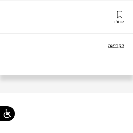
שתפו
שב-ארצה, א׳, יואל, ש׳ ר׳, ודורי, י׳ ג׳ (2026). שוויון הזדמנויות
בקריירות STEMM: תובנות מתוכנית Futures. מוסד שמואל
נאמן.
לקריאה