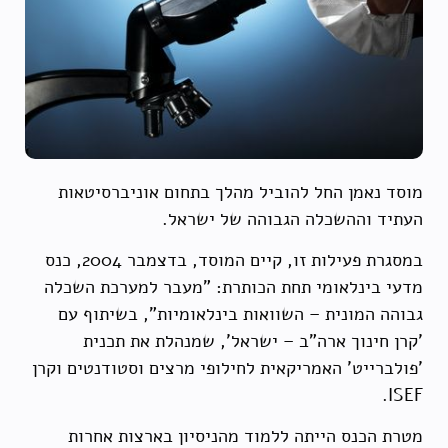
מוסד נאמן החל להוביל מהלך בתחום אוניברסיטאות
העתיד וההשכלה הגבוהה של ישראל.
במסגרת פעילות זו, קיים המוסד, בדצמבר 2004, כנס
מדעי בינלאומי תחת הכותרת: "מעבר למערכת השכלה
גבוהה המונית – השוואות בינלאומיות", בשיתוף עם
'קרן חינוך ארה"ב – ישראל', שמנהלת את תכנית
'פולברייט' האמריקאית לחילופי מרצים וסטודנטים וקרן
ISEF.
מטרת הכנס הייתה ללמוד מהניסיון בארצות אחרות