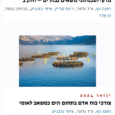
מדעי וטכנולוגי נושאים נבחרים – חלק ב'
דפנה גץ
, ורד גלעד,
רינת קליין
,
ציפי בוכניק
, בנימין בנטל,
דן פלד
ינואר 2024
צורכי כוח אדם בתחום הים כמשאב לאומי
דפנה גץ
, ורד גלעד,
ציפי בוכניק