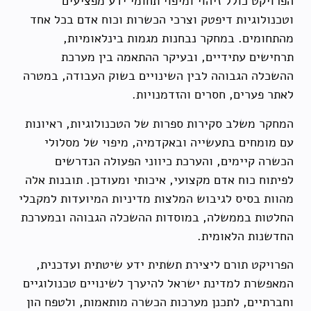
הפרויקט כולל זיהוי ומיפוי תחומי ידע מפציעים
וטכנולוגיות דיפטק וצרכי הכשרות וכוח אדם בכל אחד
מהתחומים. במחקר נבחנות מגמות בינלאומיות,
תרחישים עתידיים, ובעיקר ההתאמה בין מערכת
ההשכלה הגבוהה לבין השינויים בשוק העבודה, במטרה
לאתר פערים, חסרים והזדמנויות.
המחקר משלב סקירות ספרות של הטכנולוגיות, ראיונות
עם מומחים בתעשייה ובאקדמיה, מיפוי של מסלולי
הכשרה קיימים, והערכת כיווני הפעולה הנדרשים
לפיתוח כוח אדם מקצועי, איכותי ומעודכן. תובנות אלה
מהוות בסיס לגיבוש המלצות מדיניות המיועדות למקבלי
החלטות בממשלה, במוסדות ההשכלה הגבוהה ובמערכת
החדשנות הלאומית.
הפרויקט תורם ליצירת תשתית ידע שיטתית ועדכנית,
המאפשרת למדינת ישראל להיערך לשינויים טכנולוגיים
וחברתיים, לתכנן מערכות הכשרה מותאמות, ולטפח הון