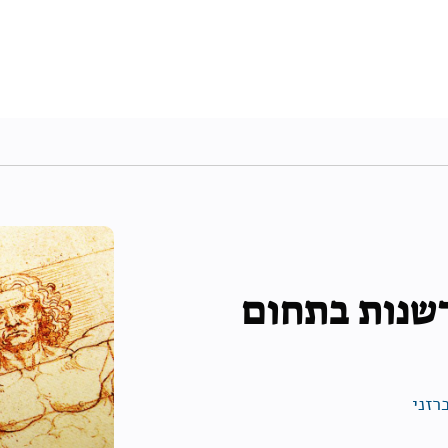
דשנות בתחום
רזני