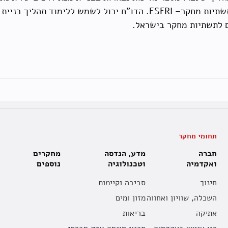
פינלנד, אוסטרליה, הולנד והפורום האירופי לתשתיות מחקר– ESFRI. הדו"
 לתשתיות מחקר בישראל.
תחומי מחקר
חברה
מדע, הנדסה
מחקרים
ואקדמיה
וטכנולוגיה
נוספים
חינוך
סביבה וקיימות
השכלה, שוויון ואחווה
מזון ומים
אתיקה
בריאות