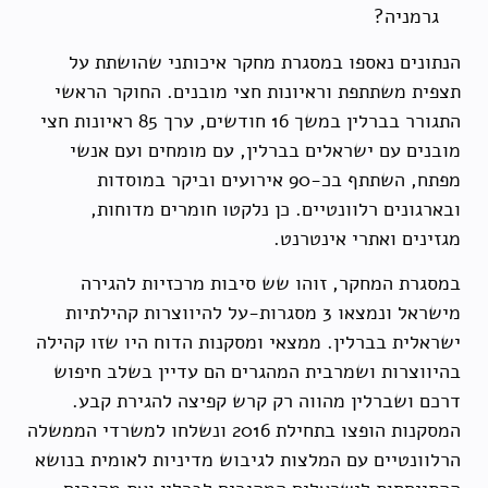
גרמניה?
הנתונים נאספו במסגרת מחקר איכותני שהושתת על
תצפית משתתפת וראיונות חצי מובנים. החוקר הראשי
התגורר בברלין במשך 16 חודשים, ערך 85 ראיונות חצי
מובנים עם ישראלים בברלין, עם מומחים ועם אנשי
מפתח, השתתף בכ-90 אירועים וביקר במוסדות
ובארגונים רלוונטיים. כן נלקטו חומרים מדוחות,
מגזינים ואתרי אינטרנט.
במסגרת המחקר, זוהו שש סיבות מרכזיות להגירה
מישראל ונמצאו 3 מסגרות-על להיווצרות קהילתיות
ישראלית בברלין. ממצאי ומסקנות הדוח היו שזו קהילה
בהיווצרות ושמרבית המהגרים הם עדיין בשלב חיפוש
דרכם ושברלין מהווה רק קרש קפיצה להגירת קבע.
המסקנות הופצו בתחילת 2016 ונשלחו למשרדי הממשלה
הרלוונטיים עם המלצות לגיבוש מדיניות לאומית בנושא