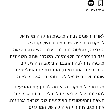
שתפו
ציטוט
שטאובר, ש׳ (׳, ופורטונה, ג׳ (2016). ישראלים בברלין –קהילה
בהתהוות. מוסד שמואל נאמן.
https://doi.org/10.82514/israelis-berlin-community-in-
making-publication
לאורך השנים זכתה תופעת ההגירה מישראל
לביקורת חריפה של הציבור ושל קברניטי
המדינה, נתפסה כבגידה בערכי הציונות ויציאה
נגד המוסכמות הלאומיות. משלהי שנות השמונים
תופעה זו הלכה והתגברה בעקבות השינויים
הכלכליים, החברתיים, התרבותיים והפוליטיים
שהתרחשו בישראל לצד תהליכי הגלובליזציה.
מטרתו של מחקר זה הייתה לבחון את המניעים
להגירתם של ישראליים לברלין נוכח מוגבלויות
השפה וההיסטוריה הפוליטית של ישראל וגרמניה,
את התגבשות חיי הקהילה של המהגרים