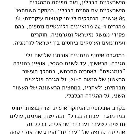
הישראליים בברלין, ואת תפיסת המהגרים
הישראליים את החיים בברלין. במחקר השתתפו
85 אנשים, הנחלקים לשתי קבוצות עיקריות: 61
מהגרים ו-24 מרואיינים רלוונטיים נוספים, בהם
פקידי ממשל מישראל ומגרמניה, חוקרים
ועיתונאים העוסקים ביחסים בין ישראל לגרמניה.
במסגרת איסוף הנתונים אובחנו שלושה גלי
הגירה: הראשון, עד לשנת 2000, אופיין כהגירה
"רומנטית". לאחריה התרחש, במהלך העשור
הראשון של המאה ה-21, גל הגירה פוליטית
חברתית; ולאחריו, במחצית הראשונה של העשור
השני, גל ההגירה הכלכלי.
בקרב אוכלוסיית המחקר אופיינו 12 קבוצות ייחוס
כמו מהגרי עבודה בנדל"ן ובהייטק, אמנים, עולים
חדשים לשעבר וערבים ישראלים. בכלל זה
אופיינה קבוצה של "עבריים" המדגישה את זיקתה