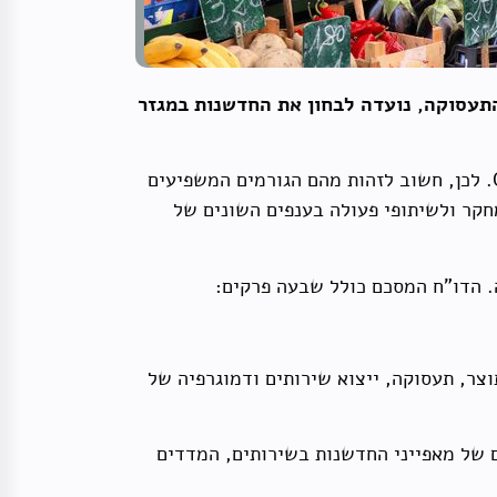
תעסוקה, נועדה לבחון את החדשנות במגזר
מגזר השירותים מהווה חלק גדול, שנע בין 70 ל-80 אחוזים, מהפעילות הכלכלית הכוללת של מדינות ה-OECD. לכן, חשוב לזהות מהם הגורמים המשפיעים
חקר ולשיתופי פעולה בענפים השונים של
. הדו"ח המסכם כולל שבעה פרקים:
וצר, תעסוקה, ייצוא שירותים ודמוגרפיה של
 של מאפייני החדשנות בשירותים, המדדים