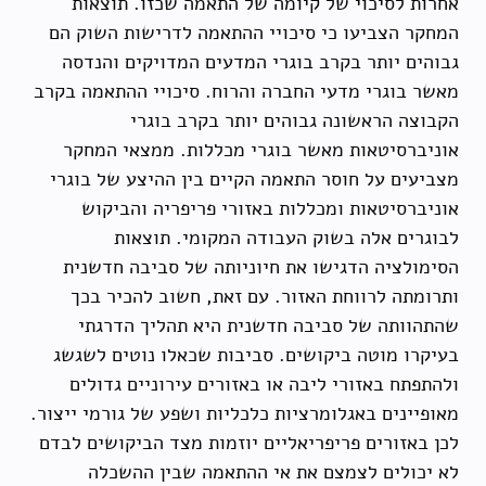
אחרות לסיכוי של קיומה של התאמה שכזו. תוצאות
המחקר הצביעו כי סיכויי ההתאמה לדרישות השוק הם
גבוהים יותר בקרב בוגרי המדעים המדויקים והנדסה
מאשר בוגרי מדעי החברה והרוח. סיכויי ההתאמה בקרב
הקבוצה הראשונה גבוהים יותר בקרב בוגרי
אוניברסיטאות מאשר בוגרי מכללות. ממצאי המחקר
מצביעים על חוסר התאמה הקיים בין ההיצע של בוגרי
אוניברסיטאות ומכללות באזורי פריפריה והביקוש
לבוגרים אלה בשוק העבודה המקומי. תוצאות
הסימולציה הדגישו את חיוניותה של סביבה חדשנית
ותרומתה לרווחת האזור. עם זאת, חשוב להכיר בכך
שהתהוותה של סביבה חדשנית היא תהליך הדרגתי
בעיקרו מוטה ביקושים. סביבות שכאלו נוטים לשגשג
ולהתפתח באזורי ליבה או באזורים עירוניים גדולים
מאופיינים באגלומרציות כלכליות ושפע של גורמי ייצור.
לכן באזורים פריפריאליים יוזמות מצד הביקושים לבדם
לא יכולים לצמצם את אי ההתאמה שבין ההשכלה