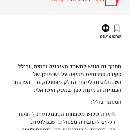
שתפו
ציטוט
אילון, א׳, גרינברג, י׳, ליבס, ע׳, רוזנטל, ג׳, וגבאי, ד׳ (2013).
שילוב תחליפי נפט מבוססי פסולת במערך התחבורה בישראל –
שלב א': סקירת ספרות. מוסד שמואל נאמן.
https://doi.org/10.82514/phasea-literature-review
מסמך זה הוגש למשרד האנרגיה והמים, וכולל
סקירה ספרותית מקיפה על ישימותן של
הטכנולוגיות לייצור הדלק מפסולת, תוך הערכת
הכמויות הזמינות לכך במשק הישראלי.
המסמך כולל:
סקירת שלוש משפחות הטכנולוגיות להפקת
דלקים לתחבורה מפסולת: טכנולוגיות
ביו-כימיות, טכנולוגיות ביו-כימיות ליצור