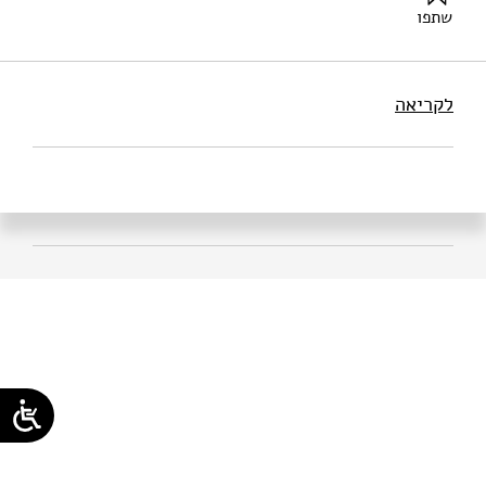
שתפו
קנת, ר׳ (2025). על בינה מלאכותית ואיכות ברפואה | איכות.
מוסד שמואל נאמן.
לקריאה