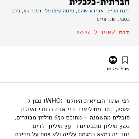
חברתית-כלכלית
רינת קליין
,
אבידע שהם
,
סימה ציפרפל
,
דפנה גץ
, נדב
כספי, שני פייס
אפריל 2024
דוח /
שתפו
ציטוט
קליין, ר׳, שהם, א׳, ציפרפל, ס׳, גץ, ד׳, כספי, נ׳, ופייס, ש׳
(2024). סקירת רפורמות ותוכניות למניעה ולצמצום של השמנה
בארץ ובעולם בחינת היעילות בהפעלתן, תועלתן הכלכלית
והשפעתן על מוביליות חברתית-כלכלית. מוסד שמואל נאמן.
לפי ארגון הבריאות העולמי (WHO) נכון ל-
2022, יותר ממיליארד בני אדם ברחבי העולם
סובלים מהשמנה – מתוכם 650 מיליון מבוגרים,
340 מיליון מתבגרים ו- 39 מיליון ילדים.
נתון זה נמצא במגמת עלייה ולא פסח על מדינת