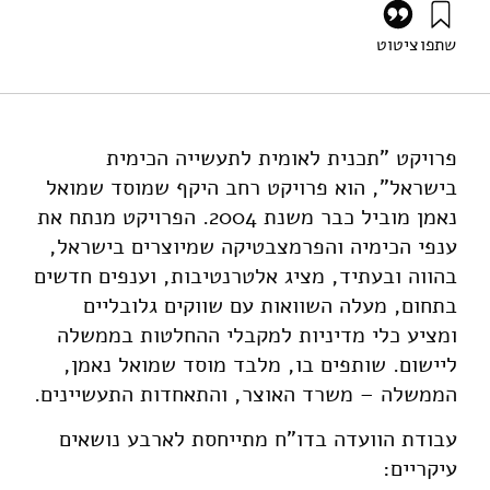
שתפו
ציטוט
פורטונה, ג׳ (2007). תכנית לאומית לתעשייה הכימית בישראל –
תקצירים. מוסד שמואל נאמן.
https://doi.org/10.82514/national-plan-chemical-
industry-israel-shorts
פרויקט "תכנית לאומית לתעשייה הכימית
בישראל", הוא פרויקט רחב היקף שמוסד שמואל
נאמן מוביל כבר משנת 2004. הפרויקט מנתח את
ענפי הכימיה והפרמצבטיקה שמיוצרים בישראל,
בהווה ובעתיד, מציג אלטרנטיבות, וענפים חדשים
בתחום, מעלה השוואות עם שווקים גלובליים
ומציע כלי מדיניות למקבלי ההחלטות בממשלה
ליישום. שותפים בו, מלבד מוסד שמואל נאמן,
הממשלה – משרד האוצר, והתאחדות התעשיינים.
עבודת הוועדה בדו"ח מתייחסת לארבע נושאים
עיקריים: