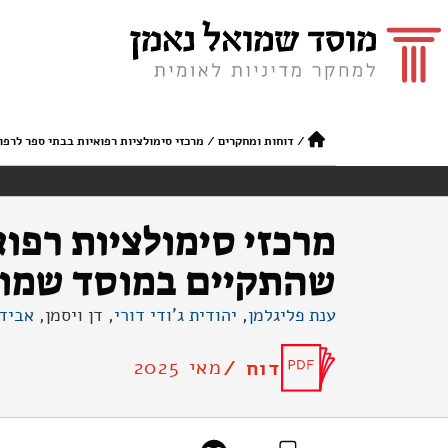
/
דוחות ומחקרים
/
מרכזי סימולציות רפואיות בבתי ספר לרפואה סיכ
מרכזי סימולציות רפוא
שהתקיים במוסד שמואל נאמן ב־
ענת פליגלמן
,
יהודית ג'ודי דורי
, דן ויסמן,
אביד
מאי 2025
דוח /