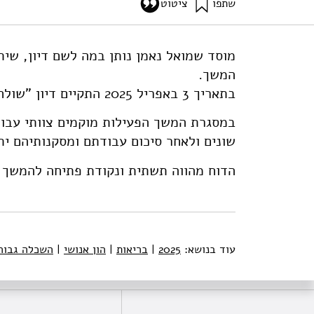
שתפו
ציטוט
פליגלמן, ע׳, דורי, י׳ ג׳, ויסמן, ד׳, ושהם, א׳ (2025). מרכזי סימולציות רפואיות בבתי ספר לרפואה סיכום שולחן עגול שהתקיים במוסד שמואל נאמן ב־3 באפריל, 2025. מוסד שמואל נאמן.
14/medical-simulation-centers-in-medical-schools
מוסד שמואל נאמן נותן במה לשם דיון, שיתו
המשך.
בתאריך 3 באפריל 2025 התקיים דיון "שולחן עגול" לשם התנעת הנושא.
במסגרת המשך הפעילות מוקמים צוותי עבודה
שונים ולאחר סיכום עבודתם ומסקנותיהם ית
הדוח מהווה תשתית ונקודת פתיחה להמשך 
עוד בנושא:
2025
|
בריאות
|
הון אנושי
|
השכלה גבוה