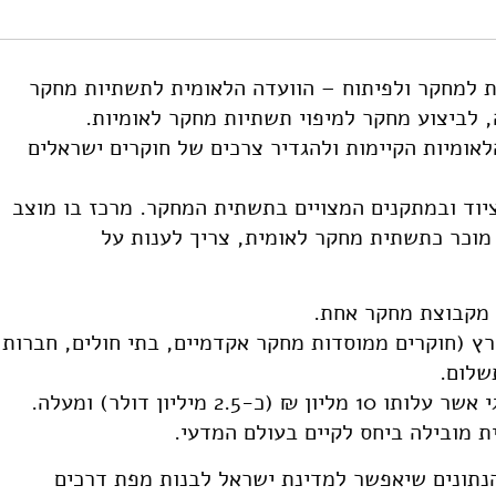
גץ, ד׳, קאופמן, ד׳, אהרון, נ׳ ב׳ -׳, גלעד, ו׳, זלמנוביץ, ב׳, מרציאנו, ר׳, וברז
ת למחקר ולפיתוח – הוועדה הלאומית לתשתיות מחקר
https://doi.org/10.82514/mapping
 לביצוע מחקר למיפוי תשתיות מחקר לאומיות.
ומיות הקיימות ולהגדיר צרכים של חוקרים ישראלים
ך שנת 2010 והתמקד בציוד ובמתקנים המצויים בתשתית המחקר. מרכז בו מוצב
 מוכר כתשתית מחקר לאומית, צריך לענות על
 מקבוצת מחקר אחת.
 (חוקרים ממוסדות מחקר אקדמיים, בתי חולים, חברות
שלום.
2 מיליון דולר) ומעלה.
 מובילה ביחס לקיים בעולם המדעי.
הנתונים שיאפשר למדינת ישראל לבנות מפת דרכים