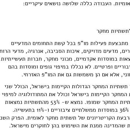
ומיות. העבודה כללה שלושה נושאים עיקריים:
לתשתיות מחקר
מתבצעת פעילות מו"פ בכל קשת התחומים המדעיים
מרים, מדעים מדויקים, איכות הסביבה, אנרגיה, מדעי הרוח
ות במוסדות אקדמיים, מכוני מחקר, חברות תעשייתיות,
וריים ופרטיים. לא נכללו במיפוי גופים ומוסדות בהם
וני, אלא אם הן משמשות גם את המו"פ האזרחי.
 תשתיות המחקר הגדולות הקיימות בישראל, הכולל שני
המחקר הקיימות בישראל וכולל את המתודולוגיה למיפוי
ואת סיכום הנתונים העיקריים אודות 88 תשתיות המחקר שמופו. נמצא ש- 53% מהתשתיות נמצאות
באוניברסיטאות ובמוסדות להשכלה גבוהה, 36% במוסדות ממשלתיים ציבוריים ו-11% בתעשייה.
 על ארבעת הקריטריונים של תשתית מחקר לאומית. הפרק השני
ת שהמדינה ממנת את השימוש בהן לחוקרים מישראל.