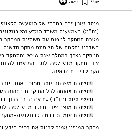
שתפו
ציטוט
הפתוחות לחוקרים מישראל. מוסד שמואל נאמן.
מוסד נאמן זכה במכרז של המועצה הלאומי
-national-research-infrastructures-israel-opened
(ות"מ) באמצעות משרד המדע והטכנולוגיה,
מטרת המחקר למפות את תשתיות המחקר הלא
בשדרוג והקמה של תשתיות מחקר חדשות.
המחקר נערך במהל
ציוד מחקר מדעי/טכנולוגי, המועמד להיות
הקריטריונים הבאים:
התשתית משרתת יותר ממוסד אחד ויותר
התשתית פתוחה לכל החוקרים בתחום בארץ
תעשייתיות וכיו"ב) גם אם הדבר כרוך בת
בתשתית מוצב ציוד מחקר מדעי/טכנולוגי אשר עלותו 10 מליון ₪ (כ-.5
התשתית עומדת ברמה טכנולוגית-מחקרית
מחקר המיפוי אמור לבנות את בסיס הידע ו