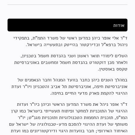
אודות
ד"ר אלי אופּר כיהן כמדען ראשי של משרד התמ"ת, בתפקידי
ניהול ברפא"ל וכדירקטור בהייטק ובתעשייה בישראל.
השלים לימודי תואר ראשון ושני בהנדסת חשמל בטכניון,
ולאחר מכן דוקטורט בהנדסת חשמל ומחשבים באוניברסיטת
טקסס באוסטין.
במהלך השנים כיהן כחבר בוועד המנהל וחבר הנאמנים של
אוניברסיטת חיפה, אוניברסיטת תל אביב והטכניון ויו"ר ועדת
ההיגוי להקמת פארק מדעי החיים בחיפה.
ד"ר אופר ניהל את משרד המדען הראשי וכיהן כיו"ר ועדות
ההיגוי של התוכניות למחקר ופיתוח תעשייתי בישראל כמו קרן
המו"פ, תוכנית החממות הטכנולוגיות ותוכניות מגנ"ט; יו"ר
משותף של ועדת ההיגוי להסכם מדע-טכנולוגיה של ישראל עם
האיחוד האירופי; חבר בוועדות היגוי ודירקטוריונים כמו ועדת