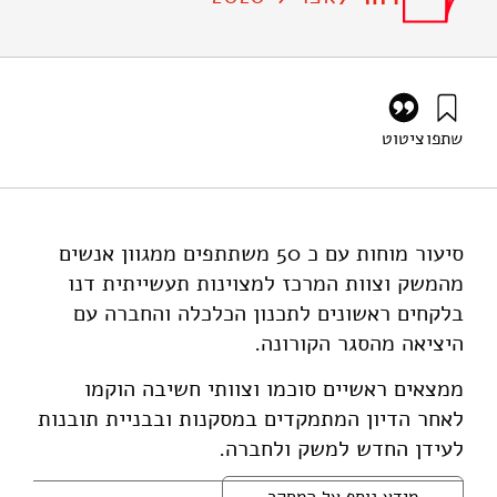
שתפו
ציטוט
פורטונה, ג׳, שלגי, ג׳, זוננשיין, א׳, אדרס, א׳, קנת, ר׳, נוה, ר׳,
ודיין, ת׳ (2020). המשק הישראלי ומשבר הקורונה – סיכום דיון
השולחן העגול וממצאים עיקריים. מוסד שמואל נאמן.
https://doi.org/10.82514/israel-economy-and-the-
סיעור מוחות עם כ 50 משתתפים ממגוון אנשים
corona-crisis-summary-of-a-round-table-discussion-
מהמשק וצוות המרכז למצוינות תעשייתית דנו
and-major-conclusion
בלקחים ראשונים לתכנון הכלכלה והחברה עם
היציאה מהסגר הקורונה.
ממצאים ראשיים סוכמו וצוותי חשיבה הוקמו
לאחר הדיון המתמקדים במסקנות ובבניית תובנות
לעידן החדש למשק ולחברה.
מידע נוסף על המחקר