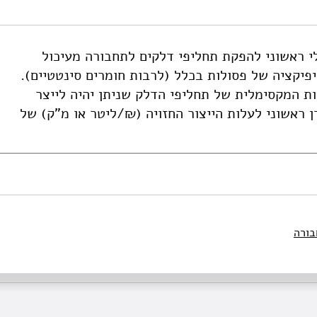
e-derived-alternative-fuels-in-israels-transportation-system-ph
 ראשוני להפקת תחליפי דלקים לתחבורה מעיכול
זיפיקציה של פסולות בכלל (לרבות חומרים סינטטיים).
ות המקסימלית של תחליפי הדלק שניתן יהיה לייצר
 ראשוני לעלות הייצור החזויה (₪/ליטר או מ"ק) של
בורה