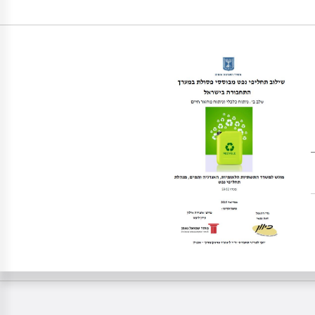
https://doi.org/10.82514/integration-of-wast