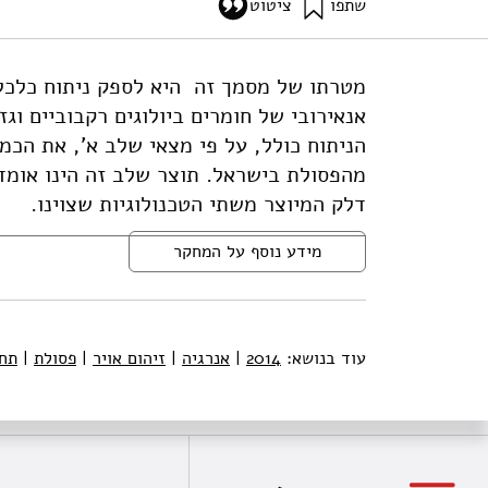
שתפו
ציטוט
אילון, א׳, ליבס, ע׳, רוזנטל, ג׳, וגבאי, ד׳ (2014). שילוב תחליפי נפט מבוססי פסולת במערך התחבורה בישראל – שלב ב': ניתוח כלכלי וניתוח מחזור חיים. מוסד שמואל נאמן.
ase-beconomic-analysis-and-life-cycle-assessment
מטרתו של מסמך זה היא לספק ניתוח כלכלי
אנאירובי של חומרים ביולוגים רקבוביים וג
הניתוח כולל, על פי מצאי שלב א', את הכמ
מהפסולת בישראל. תוצר שלב זה הינו אומדן
דלק המיוצר משתי הטכנולוגיות שצוינו.
מידע נוסף על המחקר
עוד בנושא:
2014
|
אנרגיה
|
זיהום אויר
|
פסולת
|
תח