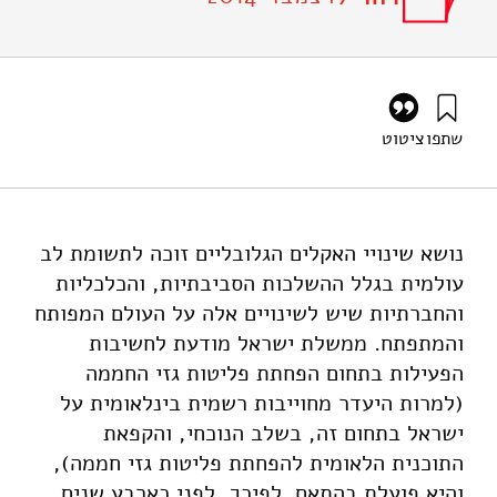
שתפו
ציטוט
אילון, א׳, לב-און, מ׳, לב-און, פ׳, גולדרט, ט׳, וליבס, ע׳ (2014).
מערך לדיווח ורישום פליטות גזי חממה בישראל: סיכום דיווחי
שנת 2013. מוסד שמואל נאמן.
https://doi.org/10.82514/greenhouse-gas-emissions-
נושא שינויי האקלים הגלובליים זוכה לתשומת לב
reporting-registration-system-2013
עולמית בגלל ההשלכות הסביבתיות, והכלכליות
והחברתיות שיש לשינויים אלה על העולם המפותח
והמתפתח. ממשלת ישראל מודעת לחשיבות
הפעילות בתחום הפחתת פליטות גזי החממה
(למרות היעדר מחוייבות רשמית בינלאומית על
ישראל בתחום זה, בשלב הנוכחי, והקפאת
התוכנית הלאומית להפחתת פליטות גזי חממה),
והיא פועלת בהתאם. לפיכך, לפני כארבע שנים