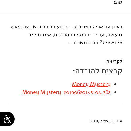
שתפו
מי-טל, ש׳ (2019). תעלומת הכסף הגדול. מוסד שמואל נאמן.
ראיון עם אריה רוטנברג — מדוע הר הכס, שנוצר בארץ
ובעולם, על ידי הבנקים המרכזים, אינו מוליד
אינפלציה? הרי התשובה…
לקריאה
קבצים להורדה:
Money Mystery
Money Mystery_20190620145104.382
עוד בנושא:
2019