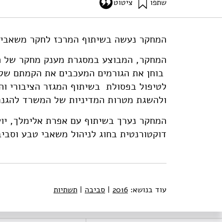
שתפו
ציטוט
אילון, א׳, אלימלך, א׳, וציון, מ׳ ז׳ (2016). הקמת מתקני קצה לטיפול בפסולת ע"י שותפות ציבורית- פרטית (שצ"פ/ Public Private Partnership ) בישראל. מוסד שמואל נאמן.
-waste-treatment-facilities-in-israel-publication
המחקר נעשה בשיתוף המרכז לחקר משאבי ט
המחקר, המבוצע במסגרת מענק מחקר של הש
בוחן את הגורמים המעכבים את הקמתם של
לטיפול בפסולת בשיתוף המגזר הציבורי ו
ולהשגת מטרות המדיניות של המשרד להגנת
המחקר נערך בשיתוף עם אפרת אלימלך, יו
דוקטורנטית בחוג לניהול משאבי טבע וסביב
עוד בנושא:
2016
|
סביבה
|
תשתיות