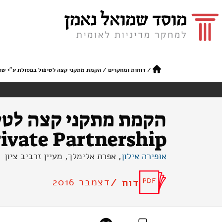
/
דוחות ומחקרים
/
הקמת מתקני קצה לטיפול בפסולת ע"י שותפות ציבורית- פרטית 
הקמת מתקני קצה לטיפ
blic Private Partnership
אופירה אילון
, אפרת אלימלך, מעיין זרביב ציון
דצמבר 2016
דוח /