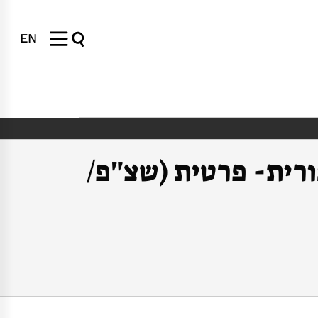
EN
רית- פרטית (שצ"פ/