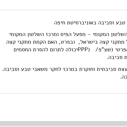
://doi.org/10.82514/feasibility-of-public-private-partnerships-ppp
בע וסביבה באוניברסיטת חיפה
לטון המקומי – מפעל הפיס ומרכז השלטון המקומי
 מתקני קצה בישראל, ובפרט, האם הקמת מתקני קצה
הפרטי (שצ"פ/
(PPPיכולה לתרום להסרת החסמים
 סביבה.
עצת סביבתית וחוקרת במרכז לחקר משאבי טבע וסביבה.
ה.