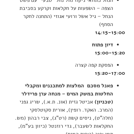
הצפה – השפעות על חקלאות וקרקע בסביבת
הנחל – גיל אשל ורועי אגוזי (התחנה לחקר
הסחף)
14:15-15:00
דיון פתוח
15:00-15:20
הפסקת קפה קצרה
15:20-17:00
פאנל מסכם המלצות למתכננים ומקבלי
החלטות במשק המים – מנחה ערן פרידלר
(טכניון)
אביטל גזית (אונ. ת.א.), שריג גפני
(המרכ. האקד. רופין), אורית סקוטלסקי
(חלה"ט), ניסים קשת (רט"ג), צבי רבהון (מש.
החקלאות לשעבר), גדי רוזנטל (כיוון בע"מ),
תמי שור (רשות המים)