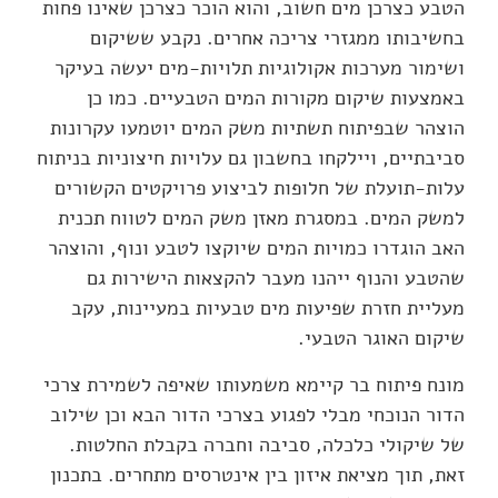
הטבע כצרכן מים חשוב, והוא הוכר כצרכן שאינו פחות
בחשיבותו ממגזרי צריכה אחרים. נקבע ששיקום
ושימור מערכות אקולוגיות תלויות-מים יעשה בעיקר
באמצעות שיקום מקורות המים הטבעיים. כמו כן
הוצהר שבפיתוח תשתיות משק המים יוטמעו עקרונות
סביבתיים, ויילקחו בחשבון גם עלויות חיצוניות בניתוח
עלות-תועלת של חלופות לביצוע פרויקטים הקשורים
למשק המים. במסגרת מאזן משק המים לטווח תכנית
האב הוגדרו כמויות המים שיוקצו לטבע ונוף, והוצהר
שהטבע והנוף ייהנו מעבר להקצאות הישירות גם
מעליית חזרת שפיעות מים טבעיות במעיינות, עקב
שיקום האוגר הטבעי.
מונח פיתוח בר קיימא משמעותו שאיפה לשמירת צרכי
הדור הנוכחי מבלי לפגוע בצרכי הדור הבא וכן שילוב
של שיקולי כלכלה, סביבה וחברה בקבלת החלטות.
זאת, תוך מציאת איזון בין אינטרסים מתחרים. בתכנון