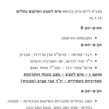
תכנית ליום עיון בנושא
מים לטבע ושיקום נחלים
15.1.13
8:30-9:00
התכנסות והרשמה
9:00-9:30
דברי פתיחה – פרופ"ח ערן פרידלר, טכניון
ד"ר עוזי לנדאו, שר האנרגיה והמים
פרופ' עמרי רנד – מנכ"ל מוסד נאמן
מושב 1 – מים לטבע – מצב נוכחי ועקרונות
המדיניות העתידית
– יו"ר אבי שביב (טכניון)
9:30-9:50
מצב הנחלים ותוכניות השיקום הנוכחיות – תמונה
כללית– אלון זסק (מש. הגנת הסביבה)