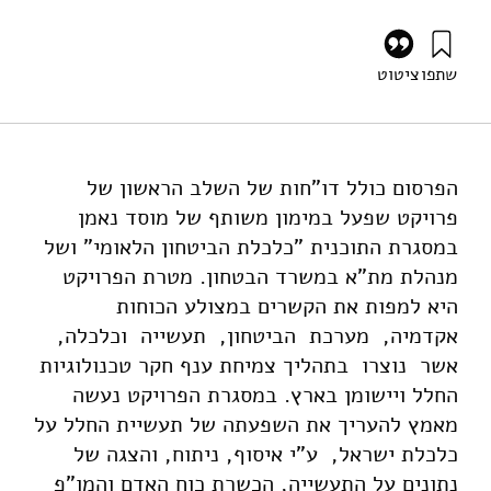
שתפו
ציטוט
גץ, ד׳, זלמנוביץ, ב׳, פייקובסקי, ד׳, גלעד, ו׳, ואבן-זוהר, י׳
(2008). הערכת ההשפעה של תעשיית החלל על כלכלת ישראל.
מוסד שמואל נאמן.
https://doi.org/10.82514/evaluation-of-the-space-
הפרסום כולל דו"חות של השלב הראשון של
industrys-impact-on-the-israel-economy-part1
פרויקט שפעל במימון משותף של מוסד נאמן
במסגרת התוכנית "כלכלת הביטחון הלאומי" ושל
מנהלת מת"א במשרד הבטחון. מטרת הפרויקט
היא למפות את הקשרים במצולע הכוחות
אקדמיה, מערכת הביטחון, תעשייה וכלכלה,
אשר נוצרו בתהליך צמיחת ענף חקר טכנולוגיות
החלל ויישומן בארץ. במסגרת הפרויקט נעשה
מאמץ להעריך את השפעתה של תעשיית החלל על
כלכלת ישראל, ע"י איסוף, ניתוח, והצגה של
נתונים על התעשייה, הכשרת כוח האדם והמו"פ